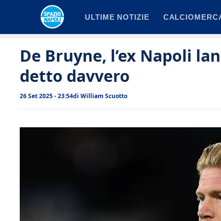
Vai
ULTIME NOTIZIE
CALCIOMERC
al
contenuto
De Bruyne, l’ex Napoli lan
detto davvero
26 Set 2025 - 23:54
di
William Scuotto