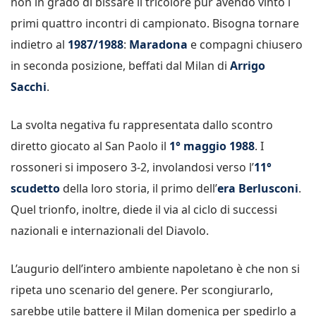
non in grado di bissare il tricolore pur avendo vinto i
primi quattro incontri di campionato. Bisogna tornare
indietro al
1987/1988
:
Maradona
e compagni chiusero
in seconda posizione, beffati dal Milan di
Arrigo
Sacchi
.
La svolta negativa fu rappresentata dallo scontro
diretto giocato al San Paolo il
1° maggio 1988
. I
rossoneri si imposero 3-2, involandosi verso l’
11°
scudetto
della loro storia, il primo dell’
era Berlusconi
.
Quel trionfo, inoltre, diede il via al ciclo di successi
nazionali e internazionali del Diavolo.
L’augurio dell’intero ambiente napoletano è che non si
ripeta uno scenario del genere. Per scongiurarlo,
sarebbe utile battere il Milan domenica per spedirlo a