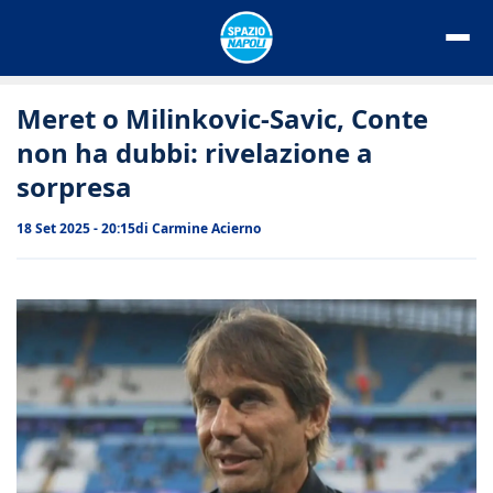
Vai
al
contenuto
Meret o Milinkovic-Savic, Conte
non ha dubbi: rivelazione a
sorpresa
18 Set 2025 - 20:15
di
Carmine Acierno