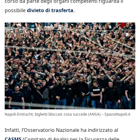
corso da parte degli organi competenti riguarda il
possibile
divieto di trasferta
.
Napoli-Eintracht, biglietti bloccati: cosa succede (ANSA) – SpazioNapoli.it
Infatti, l’Osservatorio Nazionale ha indirizzato al
CASMS
(Comitato di Analisi per la Sicurezza delle