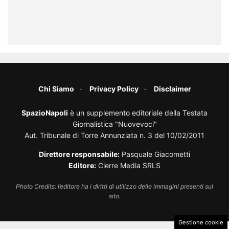
Chi Siamo
Privacy Policy
Disclaimer
SpazioNapoli
è un supplemento editoriale della Testata
Giornalistica "Nuovevoci"
Aut. Tribunale di Torre Annunziata n. 3 del 10/02/2011
Direttore responsabile:
Pasquale Giacometti
Editore:
Cierre Media SRLS
Photo Credits: l’editore ha i diritti di utilizzo delle immagini presenti sul
sito.
Gestione cookie