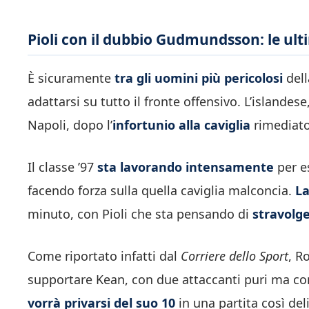
Pioli con il dubbio Gudmundsson: le ulti
È sicuramente
tra gli uomini più pericolosi
dell
adattarsi su tutto il fronte offensivo. L’islandese
Napoli, dopo l’
infortunio alla caviglia
rimediato
Il classe ’97
sta lavorando intensamente
per es
facendo forza sulla quella caviglia malconcia.
La
minuto, con Pioli che sta pensando di
stravolge
Come riportato infatti dal
Corriere dello Sport
, R
supportare Kean, con due attaccanti puri ma co
vorrà privarsi del suo 10
in una partita così del