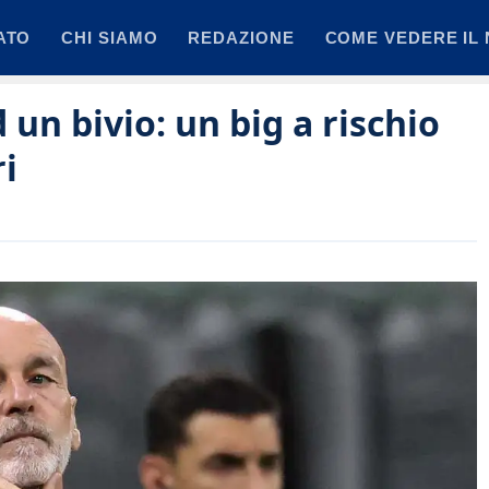
ATO
CHI SIAMO
REDAZIONE
COME VEDERE IL 
 un bivio: un big a rischio
ri