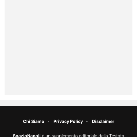
Chi Siamo
Privacy Policy
Disclaimer
SpazioNapoli
è un supplemento editoriale della Testata