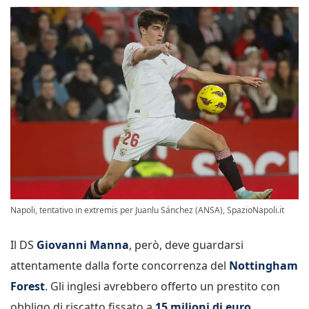
Napoli, tentativo in extremis per Juanlu Sánchez (ANSA), SpazioNapoli.it
Il DS
Giovanni Manna
, però, deve guardarsi
attentamente dalla forte concorrenza del
Nottingham
Forest
. Gli inglesi avrebbero offerto un prestito con
obbligo di riscatto fissato a
15 milioni di euro
.