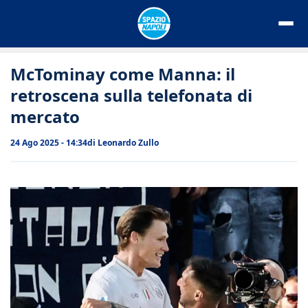
Vai
al
contenuto
McTominay come Manna: il
retroscena sulla telefonata di
mercato
24 Ago 2025 - 14:34
di
Leonardo Zullo