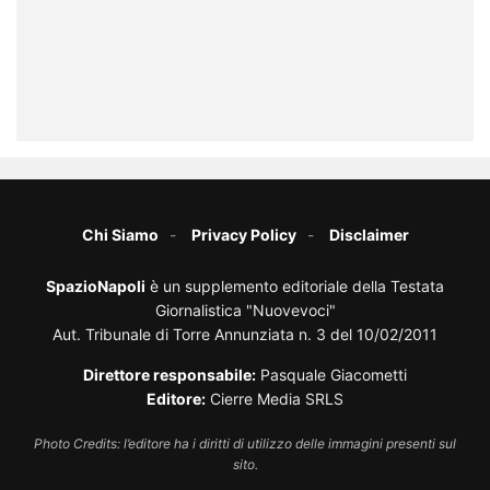
Chi Siamo
Privacy Policy
Disclaimer
SpazioNapoli
è un supplemento editoriale della Testata
Giornalistica "Nuovevoci"
Aut. Tribunale di Torre Annunziata n. 3 del 10/02/2011
Direttore responsabile:
Pasquale Giacometti
Editore:
Cierre Media SRLS
Photo Credits: l’editore ha i diritti di utilizzo delle immagini presenti sul
sito.