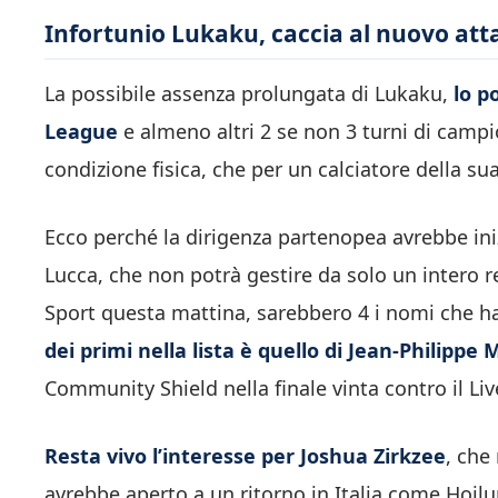
Infortunio Lukaku, caccia al nuovo atta
La possibile assenza prolungata di Lukaku,
lo p
League
e almeno altri 2 se non 3 turni di campio
condizione fisica, che per un calciatore della su
Ecco perché la dirigenza partenopea avrebbe iniz
Lucca, che non potrà gestire da solo un intero r
Sport questa mattina, sarebbero 4 i nomi che han
dei primi nella lista è quello di Jean-Philippe
Community Shield nella finale vinta contro il Li
Resta vivo l’interesse per Joshua Zirkzee
, che
avrebbe aperto a un ritorno in Italia come Hojlu