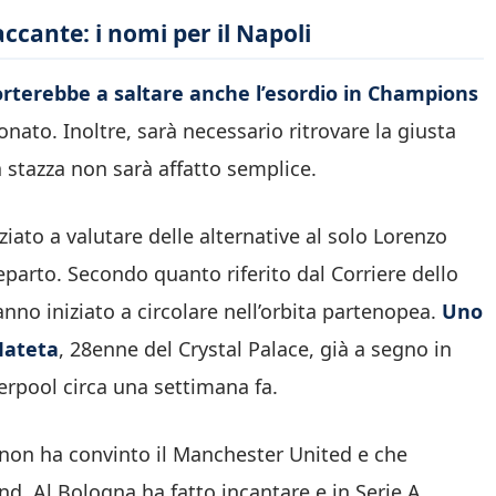
ccante: i nomi per il Napoli
orterebbe a saltare anche l’esordio in Champions
nato. Inoltre, sarà necessario ritrovare la giusta
a stazza non sarà affatto semplice.
iato a valutare delle alternative al solo Lorenzo
eparto. Secondo quanto riferito dal Corriere dello
no iniziato a circolare nell’orbita partenopea.
Uno
 Mateta
, 28enne del Crystal Palace, già a segno in
verpool circa una settimana fa.
 non ha convinto il Manchester United e che
nd. Al Bologna ha fatto incantare e in Serie A