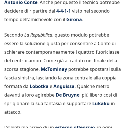
Antonio Conte
. Anche per questo il tecnico potrebbe
decidere di ripartire dal
4-4-1-1
visto nel secondo
tempo dell’amichevole con il
Girona
.
Secondo
La Repubblica
, questo modulo potrebbe
essere la soluzione giusta per consentire a Conte di
schierare contemporaneamente i quattro fuoriclasse
del centrocampo. Come già accaduto nel finale della
scorsa stagione,
McTominay
potrebbe spostarsi sulla
fascia sinistra, lasciando la zona centrale alla coppia
formata da
Lobotka
e
Anguissa
. Qualche metro
davanti a loro agirebbe
De Bruyne
, più libero così di
sprigionare la sua fantasia e supportare
Lukaku
in
attacco.
L’eventuale arrivo di un
esterno offensivo
, in ogni