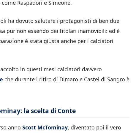
ata come Raspadori e Simeone.
poli ha dovuto salutare i protagonisti di ben due
a pur non essendo dei titolari inamovibili: ed è
arazione è stata giusta anche per i calciatori
 accolto in questi mesi calciatori davvero
ne
che durante i ritiro di Dimaro e Castel di Sangro è
minay: la scelta di Conte
orso anno
Scott McTominay
, diventato poi il vero