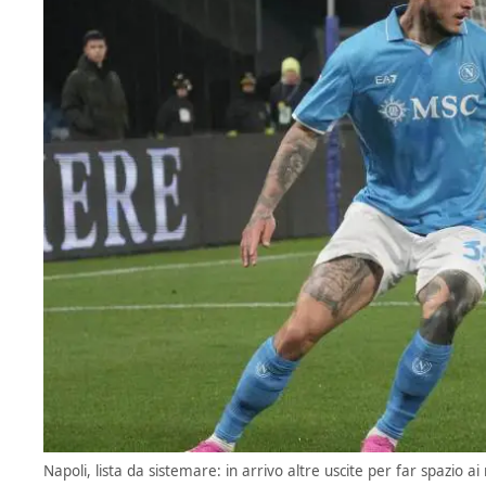
Napoli, lista da sistemare: in arrivo altre uscite per far spazio a