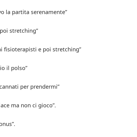
vo la partita serenamente”
poi stretching”
fisioterapisti e poi stretching”
io il polso”
scannati per prendermi”
iace ma non ci gioco”.
bonus”.