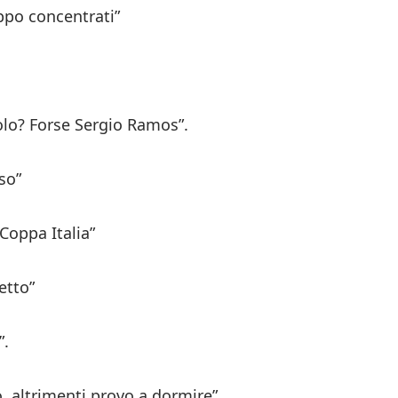
ppo concentrati”
olo? Forse Sergio Ramos”.
so”
Coppa Italia”
etto”
”.
, altrimenti provo a dormire”