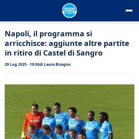
Vai
al
contenuto
Napoli, il programma si
arricchisce: aggiunte altre partite
in ritiro di Castel di Sangro
29 Lug 2025 - 19:50
di
Laura Bisogno