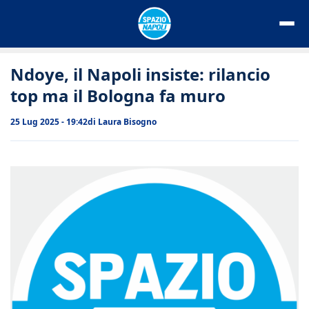
Vai
al
contenuto
Ndoye, il Napoli insiste: rilancio
top ma il Bologna fa muro
25 Lug 2025 - 19:42
di
Laura Bisogno