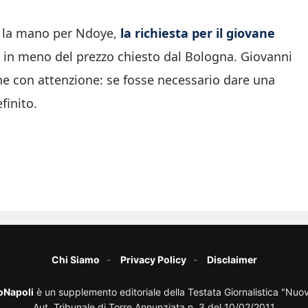
ù la mano per Ndoye,
la richiesta per il giovane
 in meno del prezzo chiesto dal Bologna. Giovanni
ne con attenzione: se fosse necessario dare una
efinito.
Chi Siamo
Privacy Policy
Disclaimer
oNapoli
è un supplemento editoriale della Testata Giornalistica "Nuo
Aut. Tribunale di Torre Annunziata n. 3 del 10/02/2011