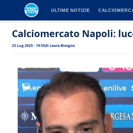
Vai
ULTIME NOTIZIE
CALCIOMERC
al
contenuto
Calciomercato Napoli: luc
22 Lug 2025 - 19:55
di
Laura Bisogno