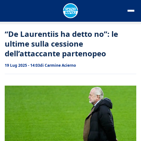
Vai
al
contenuto
“De Laurentiis ha detto no”: le
ultime sulla cessione
dell’attaccante partenopeo
19 Lug 2025 - 14:03
di
Carmine Acierno