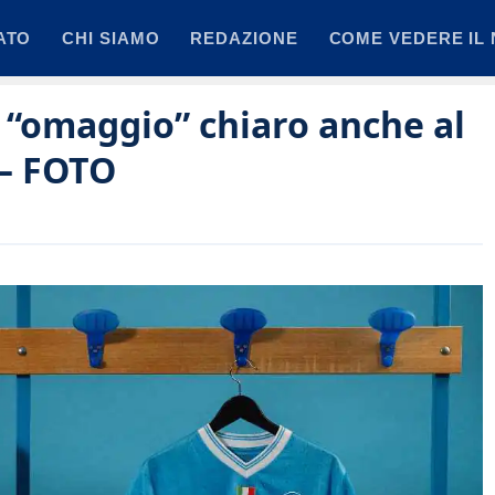
ATO
CHI SIAMO
REDAZIONE
COME VEDERE IL 
 “omaggio” chiaro anche al
 – FOTO