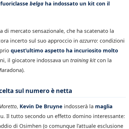
 fuoriclasse
belga
ha indossato un kit con il
sa di mercato sensazionale, che ha scatenato la
cora incerto sul suo approccio in
azzurro
: condizioni
oprio
quest’ultimo aspetto ha incuriosito molto
ni, il giocatore indossava un
training kit
con la
Maradona).
celta sul numero è netta
Moretto
,
Kevin De Bruyne
indosserà la
maglia
ku. Il tutto secondo un effetto domino interessante:
e addio di Osimhen (o comunque l’attuale esclusione