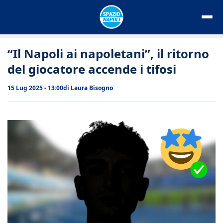
Vai
al
contenuto
“Il Napoli ai napoletani”, il ritorno
del giocatore accende i tifosi
15 Lug 2025 - 13:00
di
Laura Bisogno