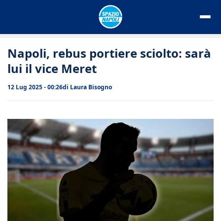
Vai
al
contenuto
Napoli, rebus portiere sciolto: sarà
lui il vice Meret
12 Lug 2025 - 00:26
di
Laura Bisogno