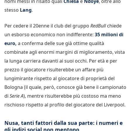
nomi messi in risalto quali
Chiesa
e
Ndoye
, oltre allo
stesso
Lang
.
Per cedere il 20enne il club del gruppo
RedBull
chiede
un esborso economico non indifferente:
35 milioni di
euro,
a conferma delle sue già ottime qualità
combinate agli enormi margini di miglioramento, vista
la lunga carriera davanti ai suoi occhi. Per età e per
prezzo il giocatore risulterebbe un affare più
lungimirante rispetto al giocatore di proprietà del
Bologna (il quale, però, conosce già bene il campionato
di
Serie A
), mentre risulterebbe più costoso ma meno
rischioso rispetto al profilo del giocatore del Liverpool.
Nusa, tanti fattori dalla sua parte: i numeri e
gli indizi social non mentono