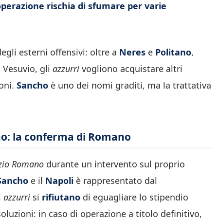
’operazione rischia di sfumare per varie
egli esterni offensivi: oltre a
Neres
e
Politano
,
 Vesuvio, gli
azzurri
vogliono acquistare altri
ioni.
Sancho
è uno dei nomi graditi, ma la trattativa
cho: la conferma di Romano
izio Romano
durante un intervento sul proprio
Sancho
e il
Napoli
è rappresentato dal
i
azzurri
si
rifiutano
di eguagliare lo stipendio
luzioni: in caso di operazione a titolo definitivo,