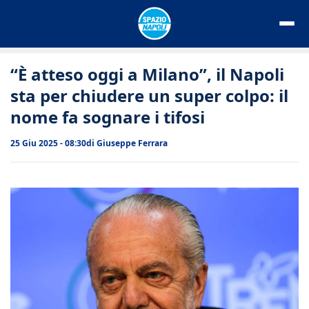
Vai
al
contenuto
“È atteso oggi a Milano”, il Napoli
sta per chiudere un super colpo: il
nome fa sognare i tifosi
25 Giu 2025 - 08:30
di
Giuseppe Ferrara