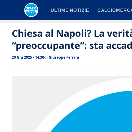
Vai
ULTIME NOTIZIE
CALCIOMERC
al
contenuto
Chiesa al Napoli? La verità
“preoccupante”: sta acca
20 Giu 2025 - 14:30
di
Giuseppe Ferrara