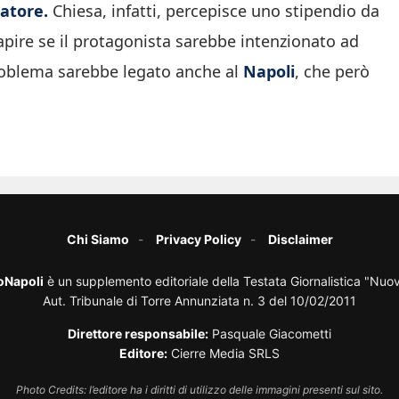
catore.
Chiesa, infatti, percepisce uno stipendio da
pire se il protagonista sarebbe intenzionato ad
problema sarebbe legato anche al
Napoli
, che però
Chi Siamo
Privacy Policy
Disclaimer
oNapoli
è un supplemento editoriale della Testata Giornalistica "Nuo
Aut. Tribunale di Torre Annunziata n. 3 del 10/02/2011
Direttore responsabile:
Pasquale Giacometti
Editore:
Cierre Media SRLS
Photo Credits: l’editore ha i diritti di utilizzo delle immagini presenti sul sito.