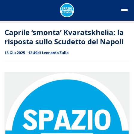
Vai
al
contenuto
Caprile ‘smonta’ Kvaratskhelia: la
risposta sullo Scudetto del Napoli
13 Giu 2025 - 12:49
di
Leonardo Zullo