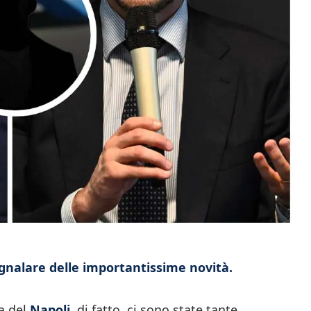
segnalare delle importantissime novità.
ia del
Napoli
, di fatto, ci sono state tante