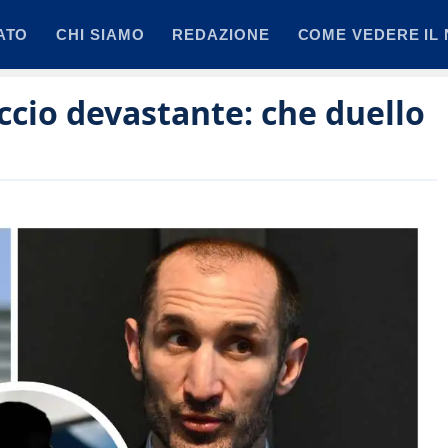
ATO
CHI SIAMO
REDAZIONE
COME VEDERE IL 
eccio devastante: che duello