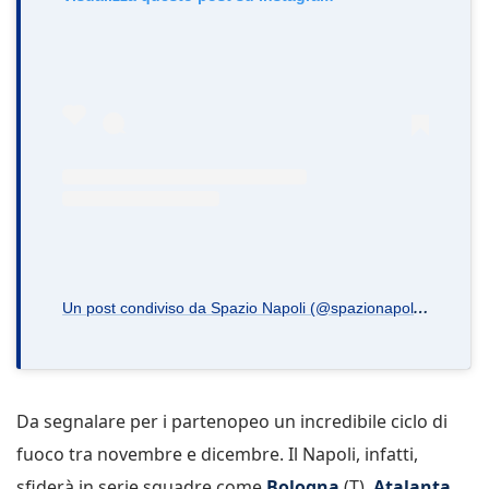
U
n post condiviso da Spazio Napoli (@spazionapoli.it)
Da segnalare per i partenopeo un incredibile ciclo di
fuoco tra novembre e dicembre. Il Napoli, infatti,
sfiderà in serie squadre come
Bologna
(T),
Atalanta,