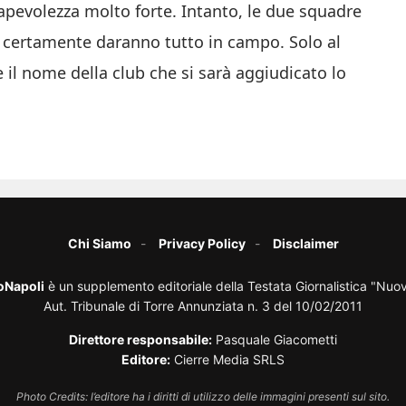
pevolezza molto forte. Intanto, le due squadre
certamente daranno tutto in campo. Solo al
 il nome della club che si sarà aggiudicato lo
Chi Siamo
Privacy Policy
Disclaimer
oNapoli
è un supplemento editoriale della Testata Giornalistica "Nuo
Aut. Tribunale di Torre Annunziata n. 3 del 10/02/2011
Direttore responsabile:
Pasquale Giacometti
Editore:
Cierre Media SRLS
Photo Credits: l’editore ha i diritti di utilizzo delle immagini presenti sul sito.