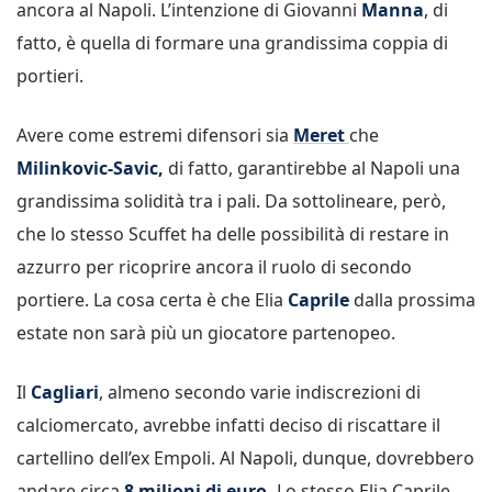
ancora al Napoli. L’intenzione di Giovanni
Manna
, di
fatto, è quella di formare una grandissima coppia di
portieri.
Avere come estremi difensori sia
Meret
che
Milinkovic-Savic,
di fatto, garantirebbe al Napoli una
grandissima solidità tra i pali. Da sottolineare, però,
che lo stesso Scuffet ha delle possibilità di restare in
azzurro per ricoprire ancora il ruolo di secondo
portiere. La cosa certa è che Elia
Caprile
dalla prossima
estate non sarà più un giocatore partenopeo.
Il
Cagliari
, almeno secondo varie indiscrezioni di
calciomercato, avrebbe infatti deciso di riscattare il
cartellino dell’ex Empoli. Al Napoli, dunque, dovrebbero
andare circa
8 milioni di euro.
Lo stesso Elia Caprile,