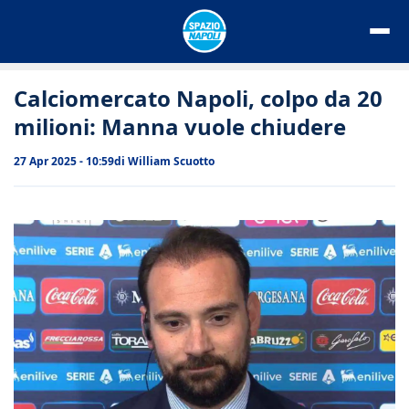
Vai
al
contenuto
Calciomercato Napoli, colpo da 20
milioni: Manna vuole chiudere
27 Apr 2025 - 10:59
di
William Scuotto