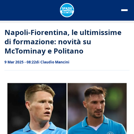
Vai
al
contenuto
Napoli-Fiorentina, le ultimissime
di formazione: novità su
McTominay e Politano
9 Mar 2025 - 08:22
di
Claudio Mancini