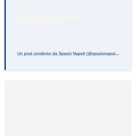
U
n post condiviso da Spazio Napoli (@spazionapoli.it)