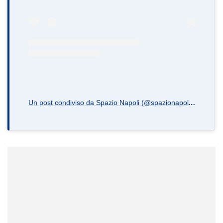
U
n post condiviso da Spazio Napoli (@spazionapoli.it)