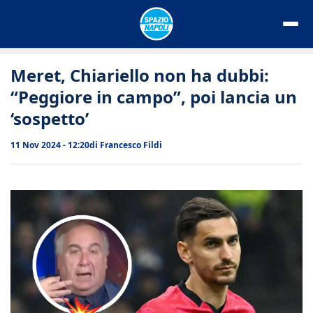
Vai
al
contenuto
Meret, Chiariello non ha dubbi:
“Peggiore in campo”, poi lancia un
‘sospetto’
11 Nov 2024 - 12:20
di
Francesco Fildi