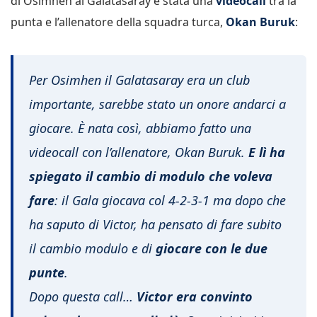
di Osimhen al Galatasaray è stata una
videocall
tra la
punta e l’allenatore della squadra turca,
Okan Buruk
:
Per Osimhen il Galatasaray era un club
importante, sarebbe stato un onore andarci a
giocare. È nata così, abbiamo fatto una
videocall con l’allenatore, Okan Buruk.
E lì ha
spiegato il cambio di modulo che voleva
fare
: il Gala giocava col 4-2-3-1 ma dopo che
ha saputo di Victor, ha pensato di fare subito
il cambio modulo e di
giocare con le due
punte
.
Dopo questa call…
Victor era convinto