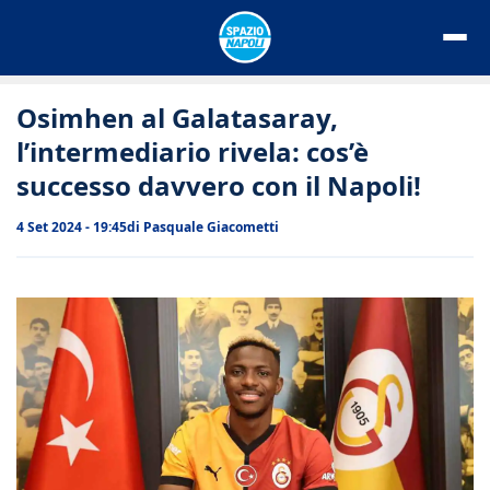
Vai
al
contenuto
Osimhen al Galatasaray,
l’intermediario rivela: cos’è
successo davvero con il Napoli!
4 Set 2024 - 19:45
di
Pasquale Giacometti