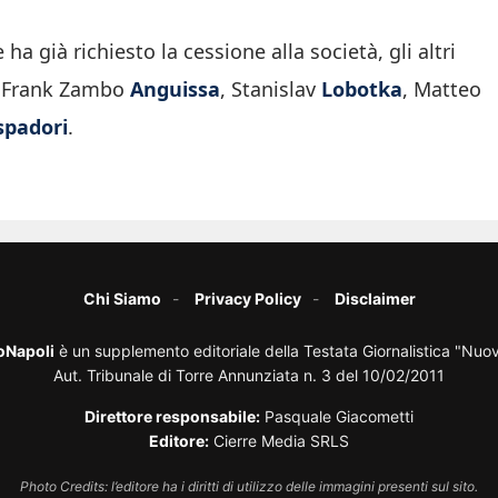
 ha già richiesto la cessione alla società, gli altri
è Frank Zambo
Anguissa
, Stanislav
Lobotka
, Matteo
spadori
.
Chi Siamo
Privacy Policy
Disclaimer
oNapoli
è un supplemento editoriale della Testata Giornalistica "Nuo
Aut. Tribunale di Torre Annunziata n. 3 del 10/02/2011
Direttore responsabile:
Pasquale Giacometti
Editore:
Cierre Media SRLS
Photo Credits: l’editore ha i diritti di utilizzo delle immagini presenti sul sito.