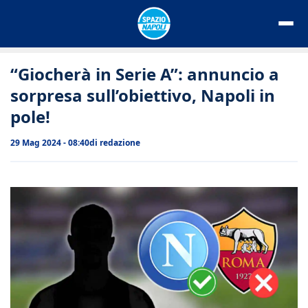
Vai
al
contenuto
“Giocherà in Serie A”: annuncio a
sorpresa sull’obiettivo, Napoli in
pole!
29 Mag 2024 - 08:40
di
redazione