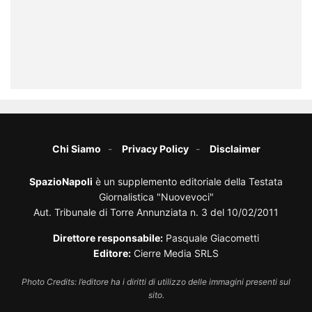
Chi Siamo
Privacy Policy
Disclaimer
SpazioNapoli
è un supplemento editoriale della Testata
Giornalistica "Nuovevoci"
Aut. Tribunale di Torre Annunziata n. 3 del 10/02/2011
Direttore responsabile:
Pasquale Giacometti
Editore:
Cierre Media SRLS
Photo Credits: l’editore ha i diritti di utilizzo delle immagini presenti sul
sito.