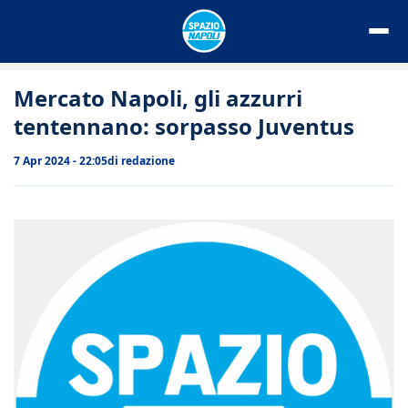
Vai
al
contenuto
Mercato Napoli, gli azzurri
tentennano: sorpasso Juventus
7 Apr 2024 - 22:05
di
redazione