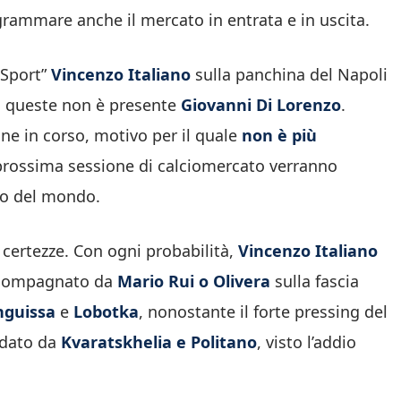
grammare anche il mercato in entrata e in uscita.
 Sport”
Vincenzo Italiano
sulla panchina del Napoli
a queste non è presente
Giovanni Di Lorenzo
.
ne in corso, motivo per il quale
non è più
a prossima sessione di calciomercato verranno
sto del mondo.
certezze. Con ogni probabilità,
Vincenzo Italiano
accompagnato da
Mario Rui o Olivera
sulla fascia
nguissa
e
Lobotka
, nonostante il forte pressing del
idato da
Kvaratskhelia e Politano
, visto l’addio