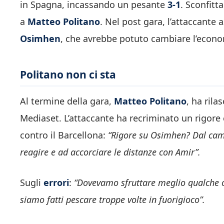
in Spagna, incassando un pesante
3-1
. Sconfitt
a
Matteo
Politano
. Nel post gara, l’attaccante 
Osimhen
, che avrebbe potuto cambiare l’econ
Politano non ci sta
Al termine della gara,
Matteo Politano
, ha rila
Mediaset. L’attaccante ha recriminato un rigore c
contro il Barcellona:
“Rigore su Osimhen? Dal campo
reagire e ad accorciare le distanze con Amir”.
Sugli
errori
:
“Dovevamo sfruttare meglio qualche oc
siamo fatti pescare troppe volte in fuorigioco”.