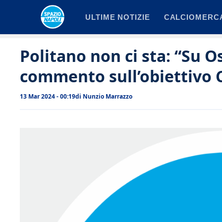
Vai
ULTIME NOTIZIE
CALCIOMERC
al
contenuto
Politano non ci sta: “Su O
commento sull’obiettivo
13 Mar 2024 - 00:19
di
Nunzio Marrazzo