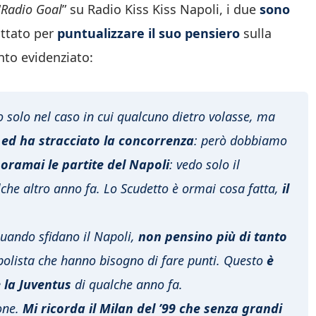
“
Radio Goal
” su Radio Kiss Kiss Napoli, i due
sono
ttato per
puntualizzare il suo pensiero
sulla
nto evidenziato:
o solo nel caso in cui qualcuno dietro volasse, ma
o ed ha stracciato la concorrenza
: però dobbiamo
ramai le partite del Napoli
: vedo solo il
lche altro anno fa. Lo Scudetto è ormai cosa fatta,
il
 quando sfidano il Napoli,
non pensino più di tanto
polista che hanno bisogno di fare punti. Questo
è
 la Juventus
di qualche anno fa.
one.
Mi ricorda il Milan del ’99 che senza grandi