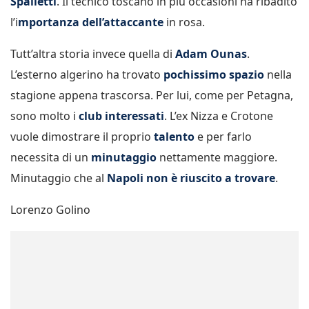
Spalletti
. Il tecnico toscano in più occasioni ha ribadito
l’i
mportanza dell’attaccante
in rosa.
Tutt’altra storia invece quella di
Adam Ounas
.
L’esterno algerino ha trovato
pochissimo spazio
nella
stagione appena trascorsa. Per lui, come per Petagna,
sono molto i
club interessati
. L’ex Nizza e Crotone
vuole dimostrare il proprio
talento
e per farlo
necessita di un
minutaggio
nettamente maggiore.
Minutaggio che al
Napoli non è riuscito a trovare
.
Lorenzo Golino