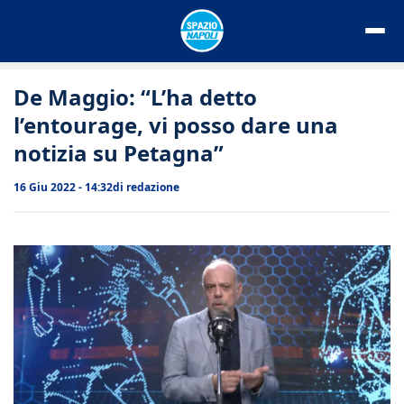
Vai
al
contenuto
De Maggio: “L’ha detto
l’entourage, vi posso dare una
notizia su Petagna”
16 Giu 2022 - 14:32
di
redazione