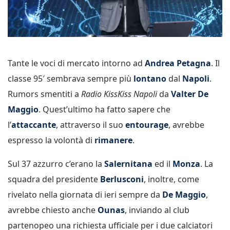
Tante le voci di mercato intorno ad
Andrea Petagna
. Il
classe 95′ sembrava sempre più
lontano
dal
Napoli
.
Rumors smentiti a
Radio KissKiss
Napoli
da
Valter De
Maggio
. Quest’ultimo ha fatto sapere che
l’
attaccante
, attraverso il suo
entourage
, avrebbe
espresso la volontà di
rimanere
.
Sul 37 azzurro c’erano la
Salernitana
ed il
Monza
. La
squadra del presidente
Berlusconi
, inoltre, come
rivelato nella giornata di ieri sempre da
De Maggio
,
avrebbe chiesto anche
Ounas
, inviando al club
partenopeo una richiesta ufficiale per i due calciatori