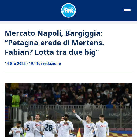
Vai
al
contenuto
Mercato Napoli, Bargiggia:
“Petagna erede di Mertens.
Fabian? Lotta tra due big”
14 Giu 2022 - 19:11
di
redazione