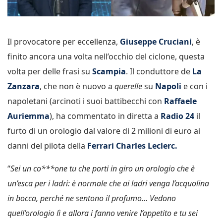
Il provocatore per eccellenza,
Giuseppe Cruciani
, è
finito ancora una volta nell’occhio del ciclone, questa
volta per delle frasi su
Scampia
. Il conduttore de
La
Zanzara
, che non è nuovo a
querelle
su
Napoli
e con i
napoletani (arcinoti i suoi battibecchi con
Raffaele
Auriemma
), ha commentato in diretta a
Radio 24
il
furto di un orologio dal valore di 2 milioni di euro ai
danni del pilota della
Ferrari Charles Leclerc.
“
Sei un co***one tu che porti in giro un orologio che è
un’esca per i ladri: è normale che ai ladri venga l’acquolina
in bocca, perché ne sentono il profumo… Vedono
quell’orologio lì e allora i fanno venire l’appetito e tu sei