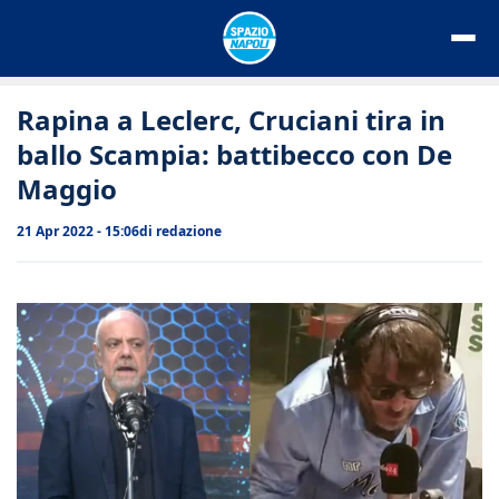
Vai
al
contenuto
Rapina a Leclerc, Cruciani tira in
ballo Scampia: battibecco con De
Maggio
21 Apr 2022 - 15:06
di
redazione