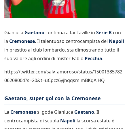
Gianluca
Gaetano
continua a far faville in
Serie B
con
la
Cremonese
. Il talentuoso centrocampista del
Napoli
in prestito al club lombardo, sta dimostrando tutto il
suo valore agli ordini di mister Fabio
Pecchia
.
https://twitter.com/salv_amoroso/status/15001385782
06208004?s=20&t=uCpcz6yjhggsmlmBKgAlHQ
Gaetano, super gol con la Cremonese
La
Cremonese
si gode Gianluca
Gaetano
. Il
centrocampista di scuola
Napoli
la scorsa estate è