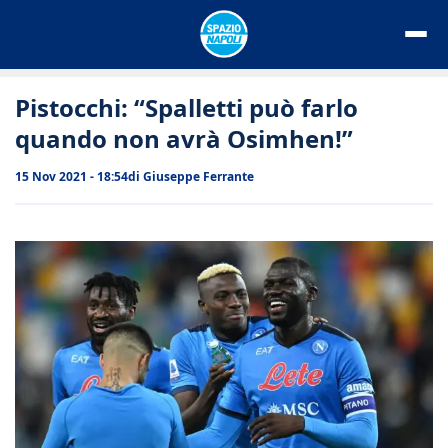
Vai
al
contenuto
Pistocchi: “Spalletti può farlo
quando non avrà Osimhen!”
15 Nov 2021 - 18:54
di
Giuseppe Ferrante