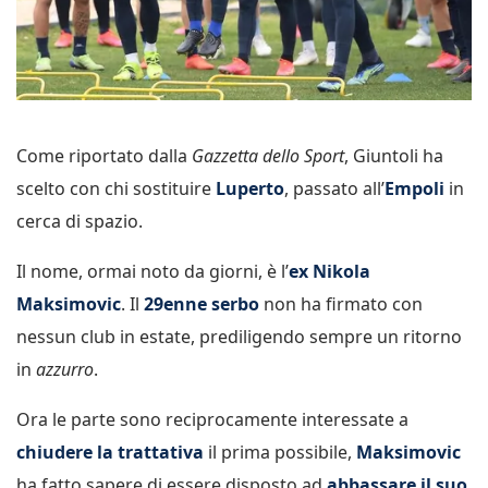
Come riportato dalla
Gazzetta dello Sport
, Giuntoli ha
scelto con chi sostituire
Luperto
, passato all’
Empoli
in
cerca di spazio.
Il nome, ormai noto da giorni, è l’
ex Nikola
Maksimovic
. Il
29enne serbo
non ha firmato con
nessun club in estate, prediligendo sempre un ritorno
in
azzurro
.
Ora le parte sono reciprocamente interessate a
chiudere la trattativa
il prima possibile,
Maksimovic
ha fatto sapere di essere disposto ad
abbassare il suo